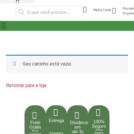
Receita
Minha conta
Orçame
Seu carrinho está vazio.
Retornar para a loja
Entrega
100%
Frete
Dividimos
Seguro
Grátis
em
Seus
Para
até 3x
dados
Enviamos
compras