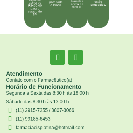
Parcelas
estão
para todo
acima de
acima de
protegidos.
o Brasil.
R$400,00
R$50,00.
para o
estado de
SP.
Atendimento
Contato com o Farmacêutico(a)
Horário de Funcionamento
Segunda a Sexta das 8:30 h às 18:00 h
Sábado das 8:30 h às 13:00 h
(11) 2915-7255 / 3807-3066
(11) 99185-6453
farmaciacisplatina@hotmail.com