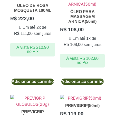
OLEO DE ROSA
MOSQUETA 100ML
ÓLEO PARA
MASSAGEM
R$
222,00
ARNICA(50ml)
Em até 2x de
R$
108,00
R$
111,00
sem juros
Em até 1x de
R$
108,00
sem juros
À vista
R$
210,90
no Pix
À vista
R$
102,60
no Pix
Adicionar ao carrinho
Adicionar ao carrinho
PREVIGRIP(50ml)
PREVIGRIP
R$
119,00