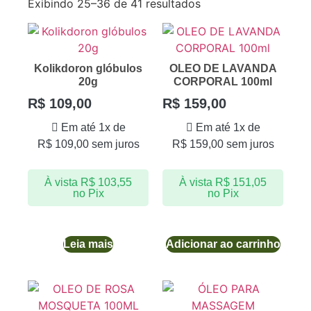
Exibindo 25–36 de 41 resultados
Kolikdoron glóbulos
OLEO DE LAVANDA
20g
CORPORAL 100ml
R$
109,00
R$
159,00
Em até 1x de
Em até 1x de
R$
109,00
sem juros
R$
159,00
sem juros
À vista
R$
103,55
À vista
R$
151,05
no Pix
no Pix
Leia mais
Adicionar ao carrinho