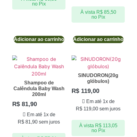
no Pix
À vista
R$
85,50
no Pix
Adicionar ao carrinho
Adicionar ao carrinho
SINUDORON(20g
glóbulos)
Shampoo de
Calêndula Baby Wash
R$
119,00
200ml
Em até 1x de
R$
81,90
R$
119,00
sem juros
Em até 1x de
R$
81,90
sem juros
À vista
R$
113,05
no Pix