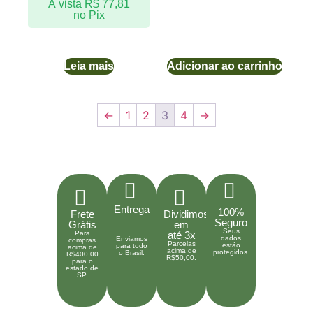
À vista
R$
77,81
no Pix
Leia mais
Adicionar ao carrinho
←
1
2
3
4
→
Entrega
100%
Frete
Dividimos
Seguro
Grátis
em
Seus
Para
até 3x
dados
Enviamos
compras
Parcelas
estão
para todo
acima de
acima de
protegidos.
o Brasil.
R$400,00
R$50,00.
para o
estado de
SP.