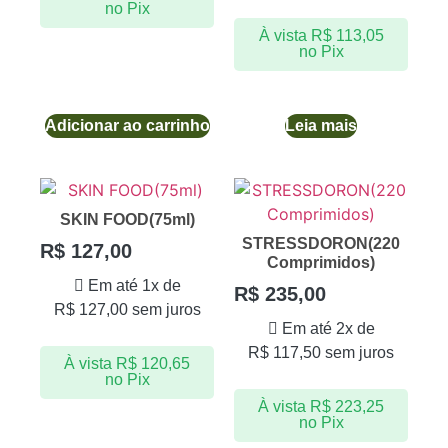
no Pix
À vista
R$
113,05
no Pix
Adicionar ao carrinho
Leia mais
SKIN FOOD(75ml)
STRESSDORON(220
R$
127,00
Comprimidos)
Em até 1x de
R$
235,00
R$
127,00
sem juros
Em até 2x de
R$
117,50
sem juros
À vista
R$
120,65
no Pix
À vista
R$
223,25
no Pix