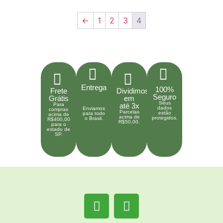
←
1
2
3
4
Entrega
100%
Frete
Dividimos
Seguro
Grátis
em
Seus
Para
até 3x
dados
Enviamos
compras
Parcelas
estão
para todo
acima de
acima de
protegidos.
o Brasil.
R$400,00
R$50,00.
para o
estado de
SP.