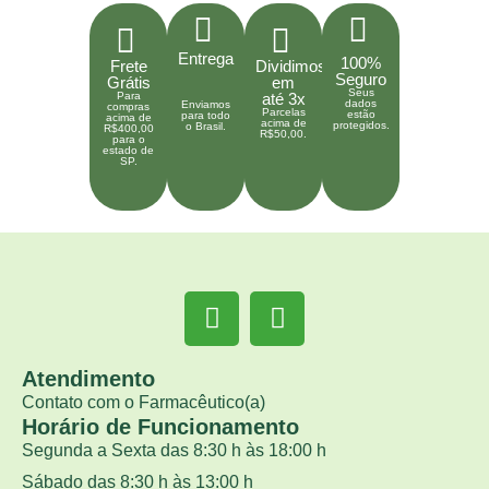
Entrega
100%
Frete
Dividimos
Seguro
Grátis
em
Seus
Para
até 3x
dados
Enviamos
compras
Parcelas
estão
para todo
acima de
acima de
protegidos.
o Brasil.
R$400,00
R$50,00.
para o
estado de
SP.
Atendimento
Contato com o Farmacêutico(a)
Horário de Funcionamento
Segunda a Sexta das 8:30 h às 18:00 h
Sábado das 8:30 h às 13:00 h