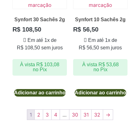
Synfort 30 Sachês 2g
Synfort 10 Sachês 2g
R$
108,50
R$
56,50
Em até 1x de
Em até 1x de
R$
108,50
sem juros
R$
56,50
sem juros
À vista
R$
103,08
À vista
R$
53,68
no Pix
no Pix
Adicionar ao carrinho
Adicionar ao carrinho
1
2
3
4
…
30
31
32
→