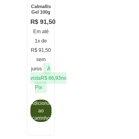
Calmallis
Gel 100g
R$
91,50
Em até
1x de
R$
91,50
sem
juros
À
vista
R$
86,93
no
Pix
Adicionar
ao
carrinho