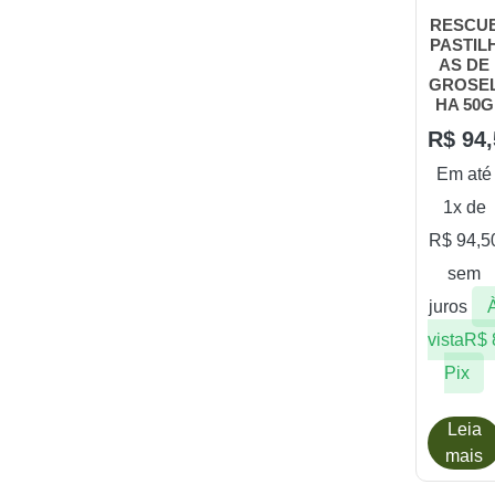
RESCU
PASTIL
AS DE
GROSE
HA 50G
R$
94,
Em até
1x de
R$
94,5
sem
juros
vista
R$
Pix
Leia
mais