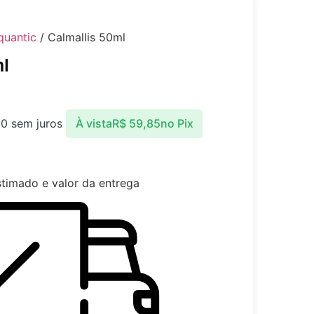
quantic
/ Calmallis 50ml
ml
00
sem juros
À vista
R$
59,85
no Pix
stimado e valor da entrega