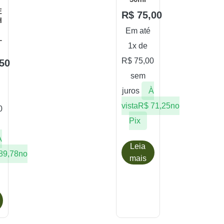
E
R$
75,00
H
Em até
L
1x de
R$
75,00
50
sem
juros
À
vista
R$
71,25
no
0
Pix
À
Leia
89,78
no
mais