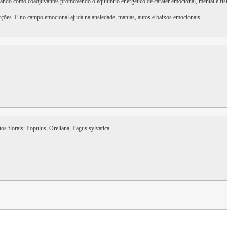
atuando como coadjuvantes promovendo o equilíbrio energético de caráter emocional, mental e f
cções. E no campo emocional ajuda na ansiedade, manias, autos e baixos emocionais.
tos florais: Populus, Orellana, Fagus sylvatica.