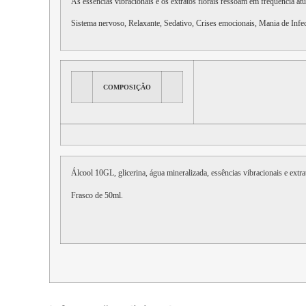
As essências vibracionais e os extratos florais ressoam em freqüência 
Sistema nervoso, Relaxante, Sedativo, Crises emocionais, Mania de Infe
COMPOSIÇÃO
Álcool 10GL, glicerina, água mineralizada, essências vibracionais e extra
Frasco de 50ml.