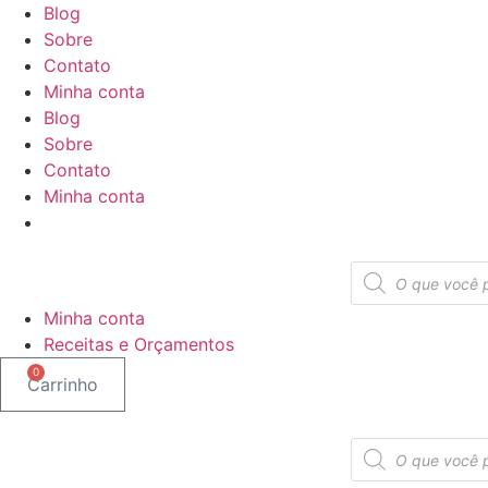
Ir
Blog
para
Sobre
o
Contato
conteúdo
Minha conta
Blog
Sobre
Contato
Minha conta
Pesquisar
produtos
Minha conta
Receitas e Orçamentos
0
Carrinho
Pesquisar
produtos