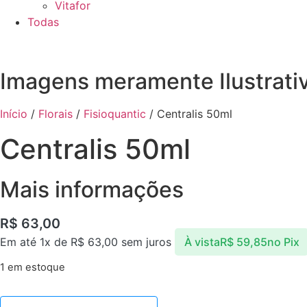
Vitafor
Todas
Imagens meramente Ilustrati
Início
/
Florais
/
Fisioquantic
/ Centralis 50ml
Centralis 50ml
Mais informações
R$
63,00
Em até 1x de
R$
63,00
sem juros
À vista
R$
59,85
no Pix
1 em estoque