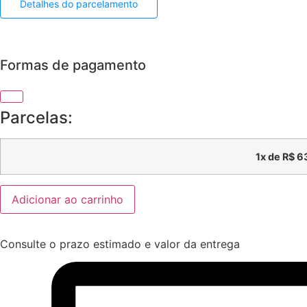
Detalhes do parcelamento
Formas de pagamento
Parcelas:
1x de
R$
63
Centralis
Adicionar ao carrinho
50ml
quantidade
Consulte o prazo estimado e valor da entrega