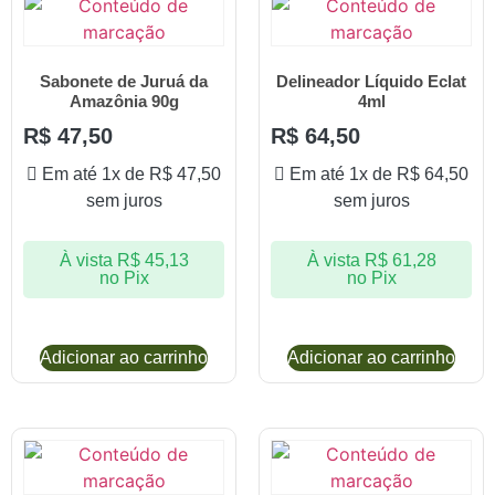
Sabonete de Juruá da
Delineador Líquido Eclat
Amazônia 90g
4ml
R$
47,50
R$
64,50
Em até 1x de
R$
47,50
Em até 1x de
R$
64,50
sem juros
sem juros
À vista
R$
45,13
À vista
R$
61,28
no Pix
no Pix
Adicionar ao carrinho
Adicionar ao carrinho