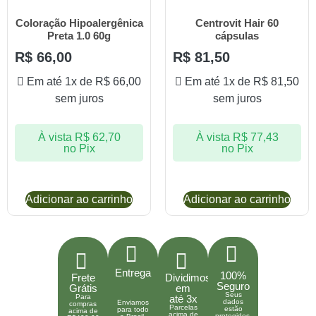
Coloração Hipoalergênica
Centrovit Hair 60
Preta 1.0 60g
cápsulas
R$
66,00
R$
81,50
Em até 1x de
R$
66,00
Em até 1x de
R$
81,50
sem juros
sem juros
À vista
R$
62,70
À vista
R$
77,43
no Pix
no Pix
Adicionar ao carrinho
Adicionar ao carrinho
Entrega
100%
Frete
Dividimos
Seguro
Grátis
em
Seus
Para
até 3x
dados
Enviamos
compras
Parcelas
estão
para todo
acima de
acima de
protegidos.