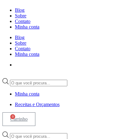
Ir
Blog
para
Sobre
o
Contato
conteúdo
Minha conta
Blog
Sobre
Contato
Minha conta
Pesquisar
produtos
Minha conta
Receitas e Orçamentos
0
Carrinho
Pesquisar