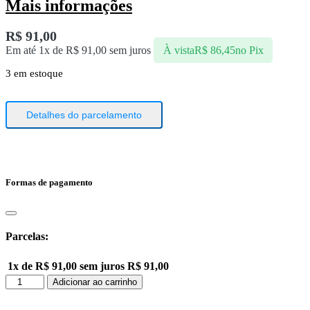
Mais informações
R$
91,00
Em até 1x de
R$
91,00
sem juros
À vista
R$
86,45
no Pix
3 em estoque
Detalhes do parcelamento
Formas de pagamento
Parcelas:
1x de
R$
91,00
sem juros
R$
91,00
Colágeno
Adicionar ao carrinho
Skin
Neutro