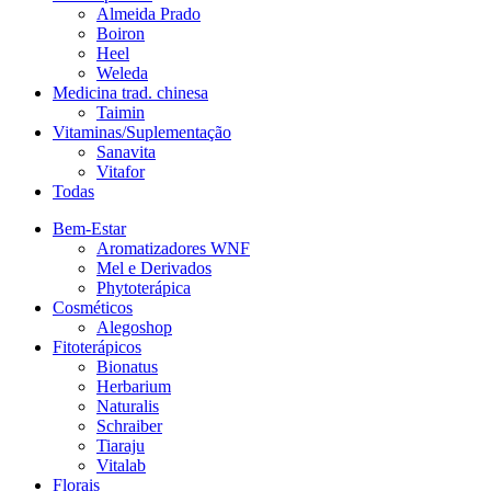
Almeida Prado
Boiron
Heel
Weleda
Medicina trad. chinesa
Taimin
Vitaminas/Suplementação
Sanavita
Vitafor
Todas
Bem-Estar
Aromatizadores WNF
Mel e Derivados
Phytoterápica
Cosméticos
Alegoshop
Fitoterápicos
Bionatus
Herbarium
Naturalis
Schraiber
Tiaraju
Vitalab
Florais