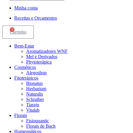
produtos
Minha conta
Receitas e Orçamentos
0
Carrinho
Bem-Estar
Aromatizadores WNF
Mel e Derivados
Phytoterápica
Cosméticos
Alegoshop
Fitoterápicos
Bionatus
Herbarium
Naturalis
Schraiber
Tiaraju
Vitalab
Florais
Fisioquantic
Florais de Bach
Homeopáticos