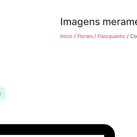
Imagens meramen
Início
/
Florais
/
Fisioquantic
/ Co
x