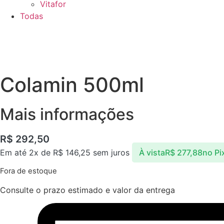
Vitafor
Todas
Colamin 500ml
Mais informações
R$
292,50
Em até 2x de
R$
146,25
sem juros
À vista
R$
277,88
no Pi
Fora de estoque
Consulte o prazo estimado e valor da entrega