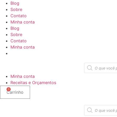
Ir
Blog
para
Sobre
o
Contato
conteúdo
Minha conta
Blog
Sobre
Contato
Minha conta
Pesquisar
produtos
Minha conta
Receitas e Orçamentos
0
Carrinho
Pesquisar
produtos