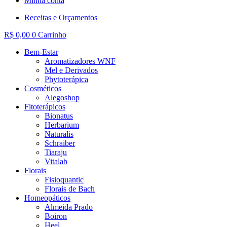
Minha conta
Receitas e Orçamentos
R$
0,00
0
Carrinho
Bem-Estar
Aromatizadores WNF
Mel e Derivados
Phytoterápica
Cosméticos
Alegoshop
Fitoterápicos
Bionatus
Herbarium
Naturalis
Schraiber
Tiaraju
Vitalab
Florais
Fisioquantic
Florais de Bach
Homeopáticos
Almeida Prado
Boiron
Heel