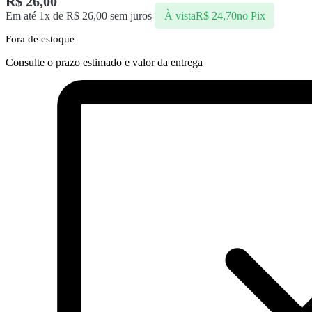
R$
26,00
Em até 1x de
R$
26,00
sem juros
À vista
R$
24,70
no Pix
Fora de estoque
Consulte o prazo estimado e valor da entrega