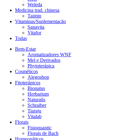
Weleda
Medicina trad. chinesa
Taimin
Vitaminas/Suplementação
Sanavita
Vitafor
Todas
Bem-Estar
Aromatizadores WNF
Mel e Derivados
Phytoterápica
Cosméticos
Alegoshop
Fitoterápicos
Bionatus
Herbarium
Naturalis
Schraiber
Tiaraju
Vitalab
Florais
Fisioquantic
Florais de Bach
Homeopáticos