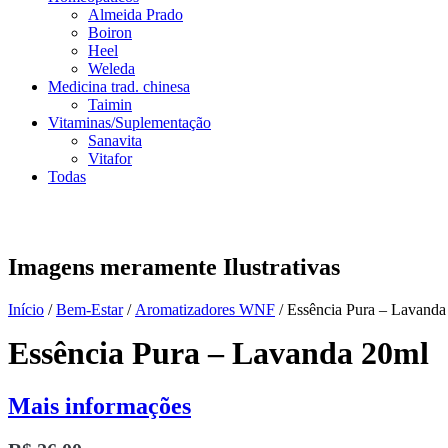
Almeida Prado
Boiron
Heel
Weleda
Medicina trad. chinesa
Taimin
Vitaminas/Suplementação
Sanavita
Vitafor
Todas
Imagens meramente Ilustrativas
Início
/
Bem-Estar
/
Aromatizadores WNF
/ Essência Pura – Lavanda
Essência Pura – Lavanda 20ml
Mais informações