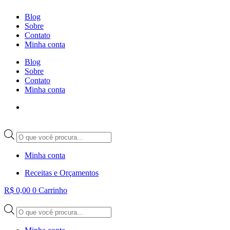
Ir
Blog
para
Sobre
o
Contato
conteúdo
Minha conta
Blog
Sobre
Contato
Minha conta
Pesquisar
produtos
Minha conta
Receitas e Orçamentos
R$
0,00
0
Carrinho
Pesquisar
produtos