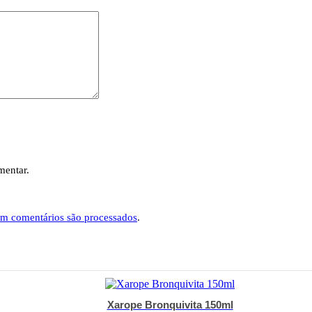
mentar.
em comentários são processados
.
Xarope Bronquivita 150ml