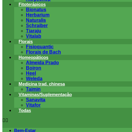
Fitoterápicos
Bionatus
Herbarium
Naturalis
Schraiber
Tiaraju
Vitalab
Florais
Fisioquantic
Florais de Bach
Homeopáticos
Almeida Prado
Boiron
Heel
Weleda
Medicina trad. chinesa
Taimin
Vitaminas/Suplementação
Sanavita
Vitafor
Todas
Bem-Estar