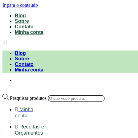
Ir para o conteúdo
Blog
Sobre
Contato
Minha conta
Blog
Sobre
Contato
Minha conta
Pesquisar produtos
Minha
conta
Receitas e
Orçamentos