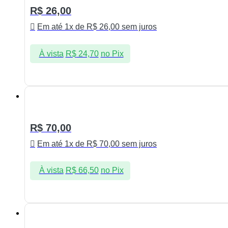
R$
26,00
Em até 1x de
R$
26,00
sem juros
À vista
R$
24,70
no Pix
R$
70,00
Em até 1x de
R$
70,00
sem juros
À vista
R$
66,50
no Pix