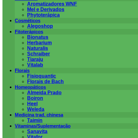
Aromatizadores WNF
Mel e Derivados
Phytoterápica
Cosméticos
Alegoshop
Fitoterápicos
Bionatus
Herbarium
Naturalis
Schraiber
Tiaraju
Vitalab
Florais
Fisioquantic
Florais de Bach
Homeopáticos
Almeida Prado
Boiron
Heel
Weleda
Medicina trad. chinesa
Taimin
Vitaminas/Suplementação
Sanavita
Vitafor