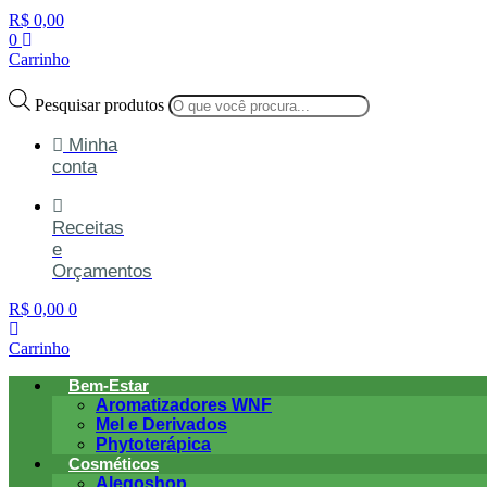
R$
0,00
0
Carrinho
Pesquisar produtos
Minha
conta
Receitas
e
Orçamentos
R$
0,00
0
Carrinho
Bem-Estar
Aromatizadores WNF
Mel e Derivados
Phytoterápica
Cosméticos
Alegoshop