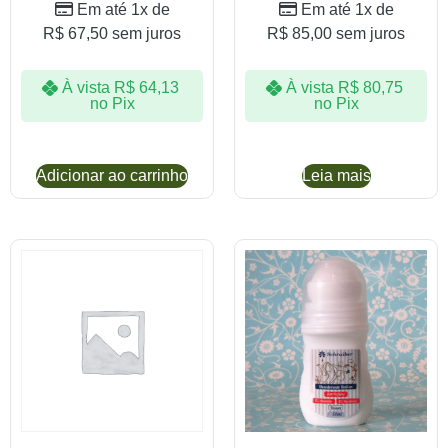
Em até 1x de
Em até 1x de
R$
67,50
sem juros
R$
85,00
sem juros
À vista
R$
64,13
À vista
R$
80,75
no Pix
no Pix
Adicionar ao carrinho
Leia mais