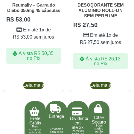
Reumaliv – Garra do
DESODORANTE SEM
Diabo 350mg 45 cápsulas
ALUMÍNIO ROLL-ON
SEM PERFUME
R$
53,00
R$
27,50
Em até 1x de
Em até 1x de
R$
53,00
sem juros
R$
27,50
sem juros
À vista
R$
50,35
no Pix
À vista
R$
26,13
no Pix
Leia mais
Leia mais
Entrega
100%
Frete
Dividimos
Seguro
Grátis
em
Seus
Para
até 3x
dados
Enviamos
compras
Parcelas
estão
para todo
acima de
acima de