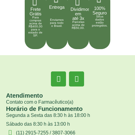
Entrega
100%
Frete
Dividimos
Seguro
Grátis
em
Seus
Para
até 3x
dados
Enviamos
compras
Parcelas
estão
para todo
acima de
acima de
protegidos.
o Brasil.
R$400,00
R$50,00.
para o
estado de
SP.
Atendimento
Contato com o Farmacêutico(a)
Horário de Funcionamento
Segunda a Sexta das 8:30 h às 18:00 h
Sábado das 8:30 h às 13:00 h
(11) 2915-7255 / 3807-3066