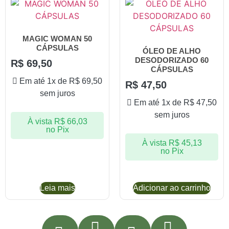
MAGIC WOMAN 50
CÁPSULAS
ÓLEO DE ALHO
DESODORIZADO 60
R$
69,50
CÁPSULAS
Em até 1x de
R$
69,50
R$
47,50
sem juros
Em até 1x de
R$
47,50
sem juros
À vista
R$
66,03
no Pix
À vista
R$
45,13
no Pix
Leia mais
Adicionar ao carrinho