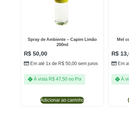
Spray de Ambiente – Capim Limão
Mel c
200ml
R$
50,00
R$
13,
Em até 1x de
R$
50,00
sem juros
Em a
À vista
R$
47,50
no Pix
À vi
Adicionar ao carrinho