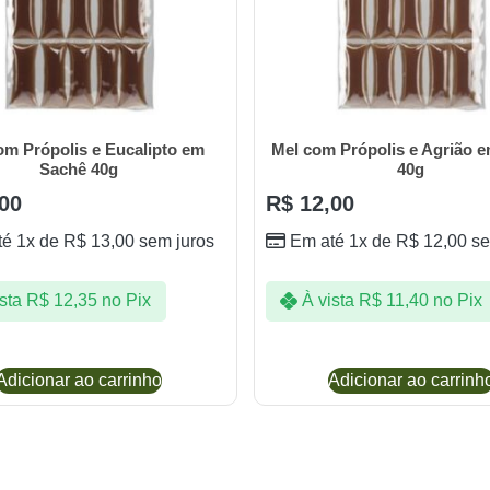
om Própolis e Eucalipto em
Mel com Própolis e Agrião 
Sachê 40g
40g
00
R$
12,00
té 1x de
R$
13,00
sem juros
Em até 1x de
R$
12,00
se
sta
R$
12,35
no Pix
À vista
R$
11,40
no Pix
Adicionar ao carrinho
Adicionar ao carrinh