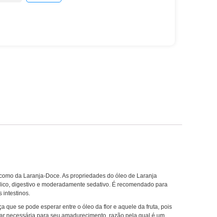
), como da Laranja-Doce. As propriedades do óleo de Laranja
módico, digestivo e moderadamente sedativo. É recomendado para
 intestinos.
a que se pode esperar entre o óleo da flor e aquele da fruta, pois
lar necessária para seu amadurecimento, razão pela qual é um