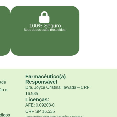
100% Seguro
Seus dados estão protegidos.
Farmacêutico(a)
Responsável
dade
Dra. Joyce Cristina Tawada – CRF:
ão e
16.535
Licenças:
AFE: 0.09203-0
CRF SP 16.535
didos
Todos direitos reservados | Farmácia Cisplatina -