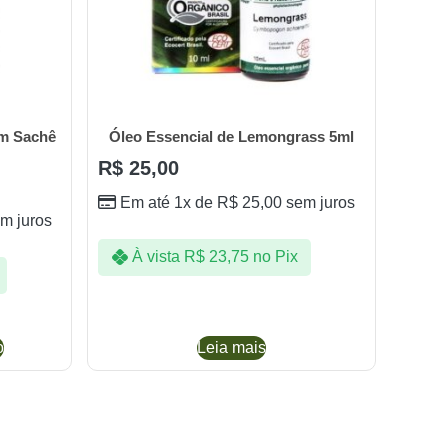
em Sachê
Óleo Essencial de Lemongrass 5ml
R$
25,00
Em até 1x de
R$
25,00
sem juros
m juros
À vista
R$
23,75
no Pix
o
Leia mais