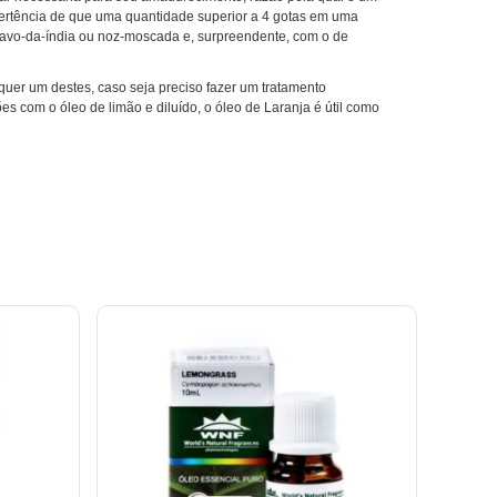
vertência de que uma quantidade superior a 4 gotas em uma
cravo-da-índia ou noz-moscada e, surpreendente, com o de
quer um destes, caso seja preciso fazer um tratamento
s com o óleo de limão e diluído, o óleo de Laranja é útil como