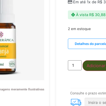
Em até 1x de
R$
3
À vista
R$
30,88
2 em estoque
Detalhes do parce
Adicionar
magens meramente Ilustrativas
Consulte o prazo esti