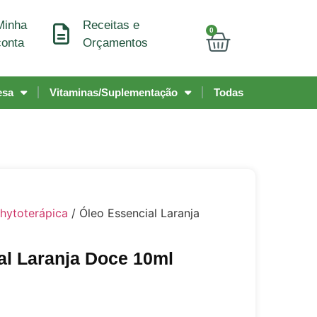
Minha
Receitas e
0
conta
Orçamentos
esa
Vitaminas/Suplementação
Todas
hytoterápica
/ Óleo Essencial Laranja
al Laranja Doce 10ml