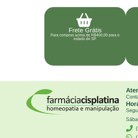
Frete Grátis
Para compras acima de R$400,00 para o
estado de SP.
Ate
Conta
Hor
Segun
Sábad