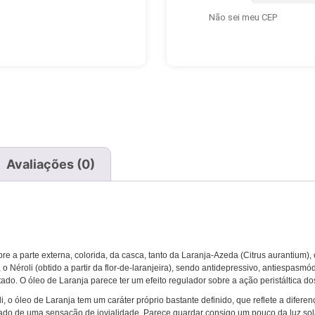
Não sei meu CEP
Avaliações (0)
re a parte externa, colorida, da casca, tanto da Laranja-Azeda (Citrus aurantium
 Néroli (obtido a partir da flor-de-laranjeira), sendo antidepressivo, antiespas
do. O óleo de Laranja parece ter um efeito regulador sobre a ação peristáltica dos
o óleo de Laranja tem um caráter próprio bastante definido, que reflete a diferenç
nado de uma sensação de jovialidade. Parece guardar consigo um pouco da luz so