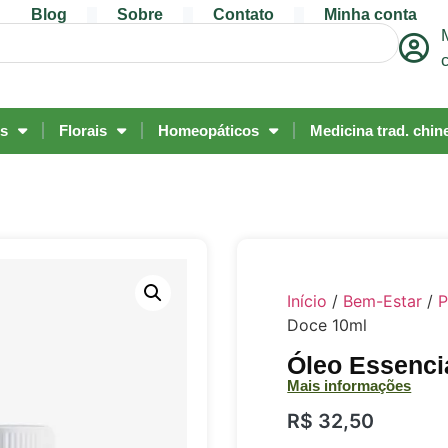
Blog
Sobre
Contato
Minha conta
os
Florais
Homeopáticos
Medicina trad. chin
Início
/
Bem-Estar
/
P
Doce 10ml
Óleo Essenci
Mais informações
R$
32,50