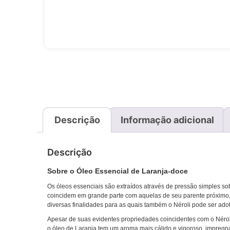
Descrição
Informação adicional
Descrição
Sobre o Óleo Essencial de Laranja-doce
Os óleos essenciais são extraídos através de pressão simples sob
coincidem em grande parte com aquelas de seu parente próximo, o
diversas finalidades para as quais também o Néroli pode ser adota
Apesar de suas evidentes propriedades coincidentes com o Néroli, 
o óleo de Laranja tem um aroma mais cálido e vigoroso, impreg