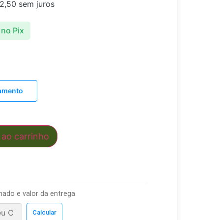
2,50
sem juros
no Pix
lamento
 ao carrinho
mado e valor da entrega