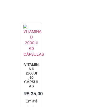
VITAMIN
A D
2000UI
60
CÁPSUL
AS
R$
35,00
Em até