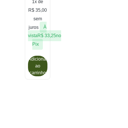
1x de
R$
35,00
sem
juros
À
vista
R$
33,25
no
Pix
Adicionar
ao
carrinho