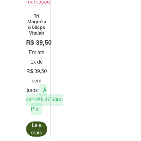
Tri
Magnési
o 60cps
Vitalab
R$
39,50
Em até
1x de
R$
39,50
sem
juros
À
vista
R$
37,53
no
Pix
Leia
mais