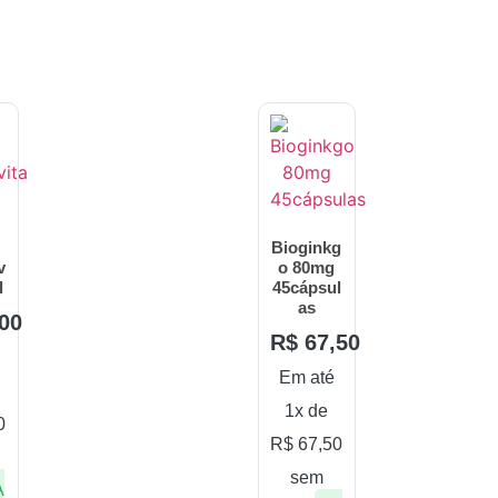
Bioginkg
v
o 80mg
l
45cápsul
as
00
R$
67,50
Em até
1x de
0
R$
67,50
sem
À