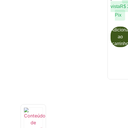
vista
R$
Pix
Adiciona
ao
carrinh