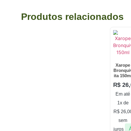
Produtos relacionados
Xarope
Bronqui
ita 150m
R$
26,
Em até
1x de
R$
26,0
sem
juros