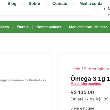
Blog
Sobre
Contato
Minha conta
M
c
ápicos
Florais
Homeopáticos
Medicina trad. chinesa
Início
/
Fitoterápicos
Ômega 3 1g 1
magens meramente Ilustrativas
Mais informações
R$
135,00
Em até 1x de
R$
135,
3 em estoque