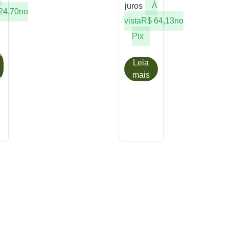
juros
À
24,70
no
vista
R$
64,13
no
Pix
r
Leia
mais
o