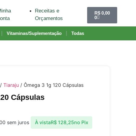
inha
Receitas e
R$
0,00
0
onta
Orçamentos
Vitaminas/Suplementação
Todas
/
Tiaraju
/ Ômega 3 1g 120 Cápsulas
20 Cápsulas
00
sem juros
À vista
R$
128,25
no Pix