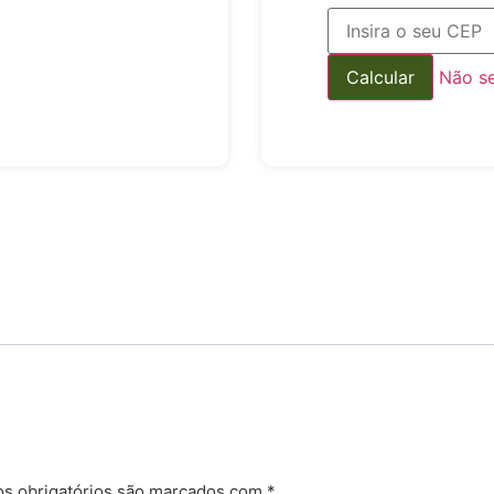
Não s
s obrigatórios são marcados com
*