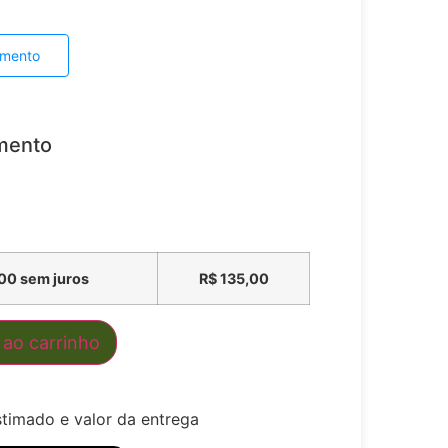
amento
mento
00
sem juros
R$
135,00
 ao carrinho
stimado e valor da entrega