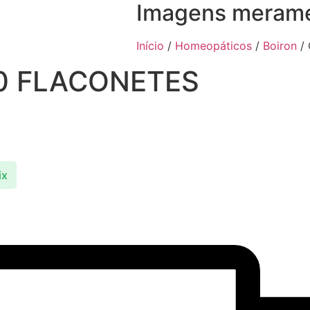
Imagens meramen
Início
/
Homeopáticos
/
Boiron
/
0 FLACONETES
ix