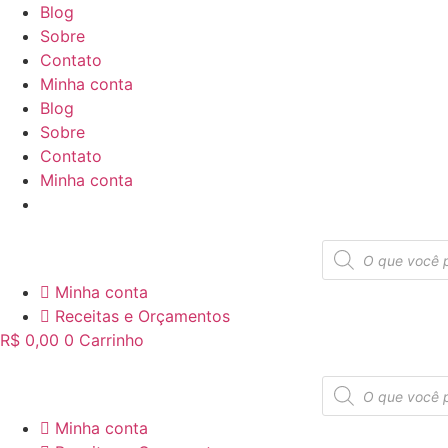
Ir
Blog
para
Sobre
o
Contato
conteúdo
Minha conta
Blog
Sobre
Contato
Minha conta
Pesquisar
produtos
Minha conta
Receitas e Orçamentos
R$
0,00
0
Carrinho
Pesquisar
produtos
Minha conta