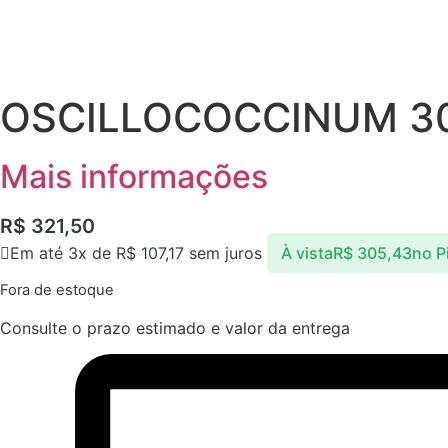
OSCILLOCOCCINUM 3
Mais informações
R$
321,50
Em até 3x de
R$
107,17
sem juros
À vista
R$
305,43
no P
Fora de estoque
Consulte o prazo estimado e valor da entrega