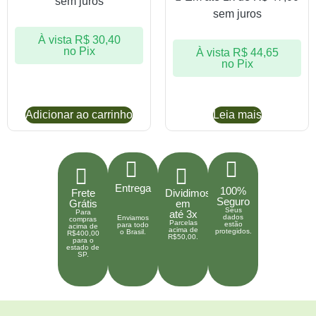
sem juros
sem juros
À vista
R$
30,40
no Pix
À vista
R$
44,65
no Pix
Adicionar ao carrinho
Leia mais
Entrega
100%
Frete
Dividimos
Seguro
Grátis
em
Seus
Para
até 3x
dados
Enviamos
compras
Parcelas
estão
para todo
acima de
acima de
protegidos.
o Brasil.
R$400,00
R$50,00.
para o
estado de
SP.