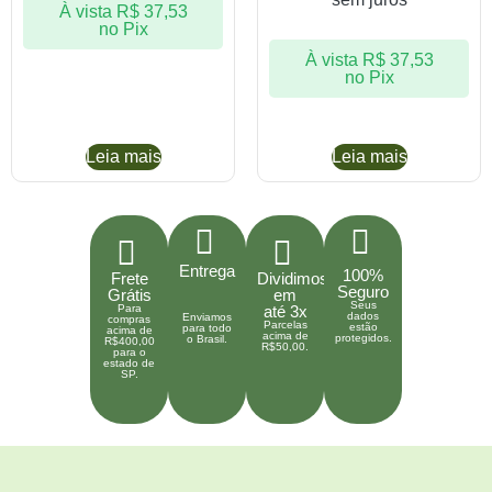
À vista
R$
37,53
no Pix
À vista
R$
37,53
no Pix
Leia mais
Leia mais
Entrega
100%
Frete
Dividimos
Seguro
Grátis
em
Seus
Para
até 3x
dados
Enviamos
compras
Parcelas
estão
para todo
acima de
acima de
protegidos.
o Brasil.
R$400,00
R$50,00.
para o
estado de
SP.