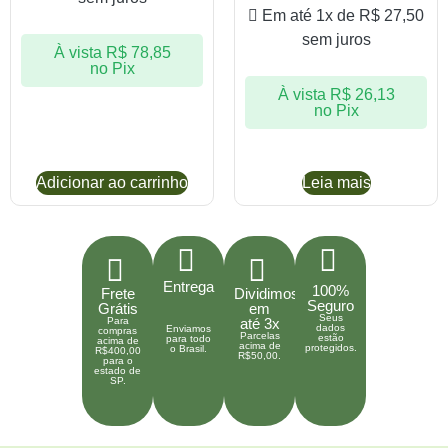
Em até 1x de
R$
27,50
sem juros
À vista
R$
78,85
no Pix
À vista
R$
26,13
no Pix
Adicionar ao carrinho
Leia mais
Entrega
100%
Frete
Dividimos
Seguro
Grátis
em
Seus
Para
até 3x
dados
Enviamos
compras
Parcelas
estão
para todo
acima de
acima de
protegidos.
o Brasil.
R$400,00
R$50,00.
para o
estado de
SP.