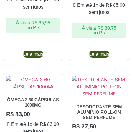
Em até 1x de
R$
85,00
sem juros
sem juros
À vista
R$
65,55
no Pix
À vista
R$
80,75
no Pix
Leia mais
Leia mais
ÔMEGA 3 60 CÁPSULAS
1000MG
DESODORANTE SEM
ALUMÍNIO ROLL-ON
R$
83,00
SEM PERFUME
Em até 1x de
R$
83,00
R$
27,50
sem juros