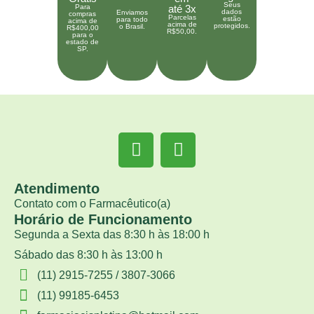
Seus
Para
até 3x
dados
Enviamos
compras
Parcelas
estão
para todo
acima de
acima de
protegidos.
o Brasil.
R$400,00
R$50,00.
para o
estado de
SP.
Atendimento
Contato com o Farmacêutico(a)
Horário de Funcionamento
Segunda a Sexta das 8:30 h às 18:00 h
Sábado das 8:30 h às 13:00 h
(11) 2915-7255 / 3807-3066
(11) 99185-6453