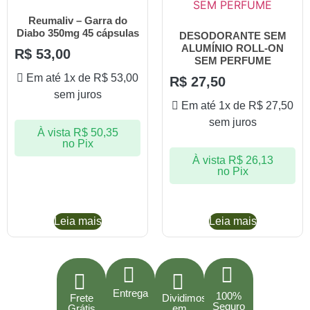
Reumaliv – Garra do
Diabo 350mg 45 cápsulas
DESODORANTE SEM
ALUMÍNIO ROLL-ON
R$
53,00
SEM PERFUME
Em até 1x de
R$
53,00
R$
27,50
sem juros
Em até 1x de
R$
27,50
sem juros
À vista
R$
50,35
no Pix
À vista
R$
26,13
no Pix
Leia mais
Leia mais
Entrega
100%
Frete
Dividimos
Seguro
Grátis
em