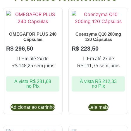
OMEGAFOR PLUS 240
Coenzyma Q10 200mg
Cápsulas
120 Cápsulas
R$
296,50
R$
223,50
Em até 2x de
Em até 2x de
R$
148,25
sem juros
R$
111,75
sem juros
À vista
R$
281,68
À vista
R$
212,33
no Pix
no Pix
Adicionar ao carrinho
Leia mais