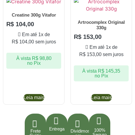
Creatine 300g Vitafor
Artrocomplex Original
R$
104,00
330g
Em até 1x de
R$
153,00
R$
104,00
sem juros
Em até 1x de
R$
153,00
sem juros
À vista
R$
98,80
no Pix
À vista
R$
145,35
no Pix
Leia mais
Leia mais
Entrega
100%
Frete
Dividimos
Seguro