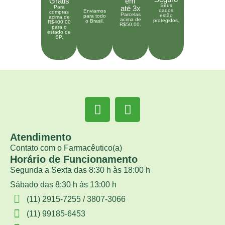
Grátis
em
Seus
Para
até 3x
dados
Enviamos
compras
Parcelas
estão
para todo
acima de
acima de
protegidos.
o Brasil.
R$400,00
R$50,00.
para o
estado de
SP.
Atendimento
Contato com o Farmacêutico(a)
Horário de Funcionamento
Segunda a Sexta das 8:30 h às 18:00 h
Sábado das 8:30 h às 13:00 h
(11) 2915-7255 / 3807-3066
(11) 99185-6453